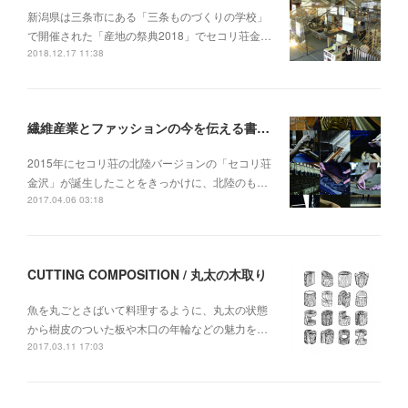
新潟県は三条市にある「三条ものづくりの学校」
で開催された「産地の祭典2018」でセコリ荘金…
2018.12.17 11:38
繊維産業とファッションの今を伝える書籍『FASHION ∞ TEXTILE』出版のお知らせ
2015年にセコリ荘の北陸バージョンの「セコリ荘
金沢」が誕生したことをきっかけに、北陸のも…
2017.04.06 03:18
CUTTING COMPOSITION / 丸太の木取り
魚を丸ごとさばいて料理するように、丸太の状態
から樹皮のついた板や木口の年輪などの魅力を…
2017.03.11 17:03