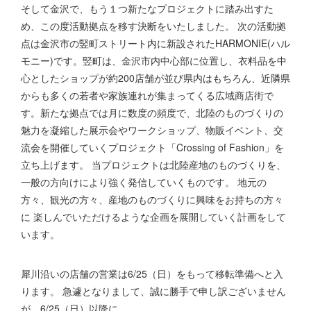
そして金沢で、もう１つ新たなプロジェクトに踏み出すた
め、この度活動拠点を移す決断をいたしました。 次の活動拠
点は金沢市の竪町ストリート内に新設されたHARMONIE(ハル
モニー)です。竪町は、金沢市内中心部に位置し、衣料品を中
心としたショップが約200店舗が並び県内はもちろん、近隣県
からも多くの若者や家族連れが集まってくる広域商店街で
す。新たな拠点では月に数度の頻度で、北陸のものづくりの
魅力を凝縮した展示会やワークショップ、物販イベント、交
流会を開催していくプロジェクト「Crossing of Fashion」を
立ち上げます。 当プロジェクトは北陸産地のものづくりを、
一般の方向けにより強く発信していくものです。 地元の
方々、観光の方々、産地のものづくりに興味をお持ちの方々
に 楽しんでいただけるような企画を展開していく計画をして
います。
犀川沿いの店舗の営業は6/25（日）をもって移転準備へと入
ります。 急遽となりまして、誠に勝手で申し訳ございません
が、6/25（日）以降に