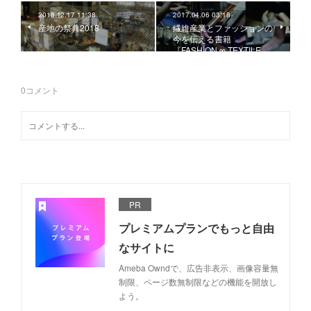
2018.12.17 11:38
2017.04.06 03:18
産地の祭典2018
繊維産業とファッションの
今を伝える書籍
『FASHION ∞ TEXTILE…
0
コメント
PR
プレミアムプランでもっと自由
なサイトに
Ameba Owndで、広告非表示、画像容量無
制限、ページ数無制限などの機能を開放し
よう。