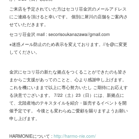
ご来店を予定されていた方はセコリ荘金沢のメールアドレス
にご連絡を頂けると幸いです。 個別に犀川の店舗をご案内さ
せていただきます。
セコリ荘金沢 mail : secorisoukanazawa//gmail.com
※迷惑メール防止のため表示を変えております。//を@に変更
してください。
金沢にセコリ荘の新たな拠点をつくることができたのも皆さ
まからご支援があってのことと、心より感謝申し上げます。
これを機にいままで以上に専心努力いたし ご期待にお応えす
る決意でございます。 7/22（土）23（日）には、新拠点に
て、北陸産地のテキスタイルを紹介・販売するイベントを開
催予定です。 今後とも変わらぬご愛顧を賜りますようお願い
申し上げます。
HARMONIEについて :
http://harmo-nie.com/